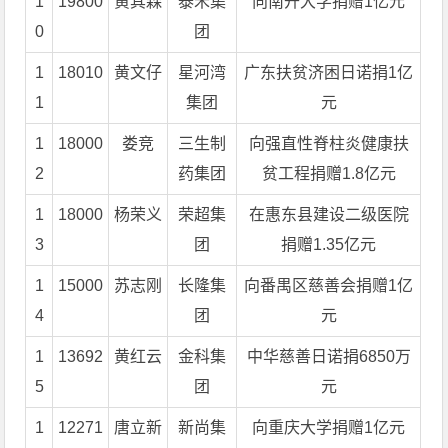
1
19800
黄其森
泰禾集
向南开大学捐赠1亿元
0
团
1
18010
黄文仔
星河湾
广东扶贫济困日诺捐1亿
1
集团
元
1
18000
娄竞
三生制
向强直性脊柱炎健康扶
2
药集团
贫工程捐赠1.8亿元
1
18000
杨荣义
荣超集
在惠东县建设二级医院
3
团
捐赠1.35亿元
1
15000
苏志刚
长隆集
向番禺区慈善会捐赠1亿
4
团
元
1
13692
黄红云
金科集
中华慈善日诺捐6850万
5
团
元
1
12271
唐立新
新尚集
向重庆大学捐赠1亿元