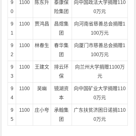
9
1100
陈东升
泰康保
向中国政法大学捐赠110
0
险集团
0万元
9
1100
贾鸿昌
昌煜集
向河南省慈善总会捐赠1
1
团
100万元
9
1100
林春生
春华集
向厦门市慈善总会捐赠1
2
团
100万元
9
1100
王建文
排云环
向兰州大学捐赠1100万
3
保
元
9
1100
吴幽
镜湖资
向中国矿业大学捐赠110
4
本
0万元
9
1100
庄小夸
承翰集
广东扶贫济困日诺捐110
5
团
0万元