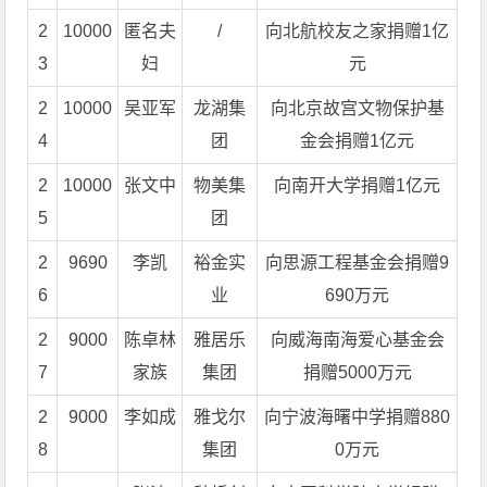
2
10000
匿名夫
/
向北航校友之家捐赠1亿
3
妇
元
2
10000
吴亚军
龙湖集
向北京故宫文物保护基
4
团
金会捐赠1亿元
2
10000
张文中
物美集
向南开大学捐赠1亿元
5
团
2
9690
李凯
裕金实
向思源工程基金会捐赠9
6
业
690万元
2
9000
陈卓林
雅居乐
向威海南海爱心基金会
7
家族
集团
捐赠5000万元
2
9000
李如成
雅戈尔
向宁波海曙中学捐赠880
8
集团
0万元