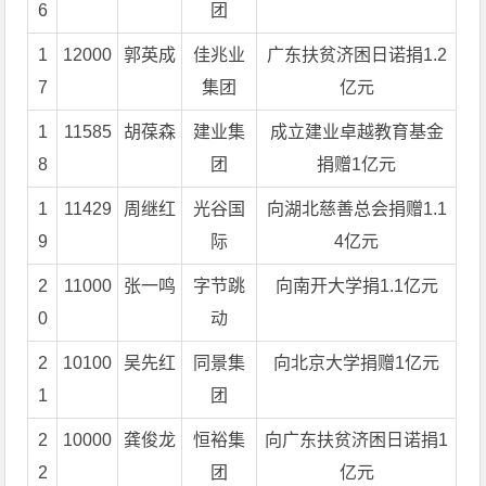
6
团
1
12000
郭英成
佳兆业
广东扶贫济困日诺捐1.2
7
集团
亿元
1
11585
胡葆森
建业集
成立建业卓越教育基金
8
团
捐赠1亿元
1
11429
周继红
光谷国
向湖北慈善总会捐赠1.1
9
际
4亿元
2
11000
张一鸣
字节跳
向南开大学捐1.1亿元
0
动
2
10100
吴先红
同景集
向北京大学捐赠1亿元
1
团
2
10000
龚俊龙
恒裕集
向广东扶贫济困日诺捐1
2
团
亿元