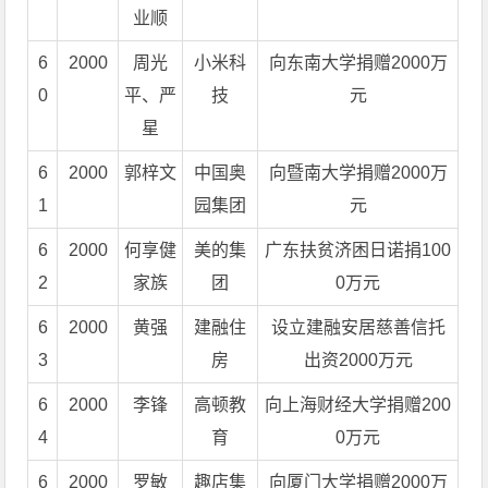
业顺
6
2000
周光
小米科
向东南大学捐赠2000万
0
平、严
技
元
星
6
2000
郭梓文
中国奥
向暨南大学捐赠2000万
1
园集团
元
6
2000
何享健
美的集
广东扶贫济困日诺捐100
2
家族
团
0万元
6
2000
黄强
建融住
设立建融安居慈善信托
3
房
出资2000万元
6
2000
李锋
高顿教
向上海财经大学捐赠200
4
育
0万元
6
2000
罗敏
趣店集
向厦门大学捐赠2000万