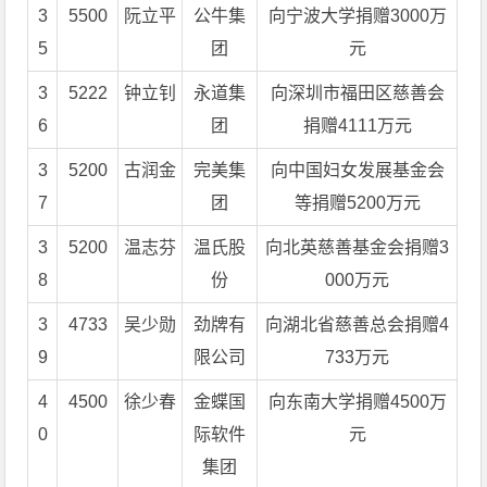
3
5500
阮立平
公牛集
向宁波大学捐赠3000万
5
团
元
3
5222
钟立钊
永道集
向深圳市福田区慈善会
6
团
捐赠4111万元
3
5200
古润金
完美集
向中国妇女发展基金会
7
团
等捐赠5200万元
3
5200
温志芬
温氏股
向北英慈善基金会捐赠3
8
份
000万元
3
4733
吴少勋
劲牌有
向湖北省慈善总会捐赠4
9
限公司
733万元
4
4500
徐少春
金蝶国
向东南大学捐赠4500万
0
际软件
元
集团