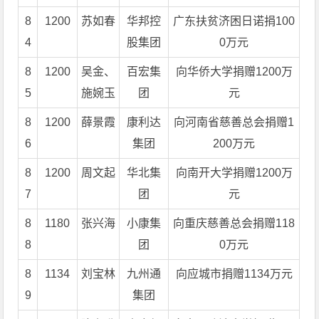
8
1200
苏如春
华邦控
广东扶贫济困日诺捐100
4
股集团
0万元
8
1200
吴金、
百宏集
向华侨大学捐赠1200万
5
施婉玉
团
元
8
1200
薛景霞
康利达
向河南省慈善总会捐赠1
6
集团
200万元
8
1200
周文起
华北集
向南开大学捐赠1200万
7
团
元
8
1180
张兴海
小康集
向重庆慈善总会捐赠118
8
团
0万元
8
1134
刘宝林
九州通
向应城市捐赠1134万元
9
集团