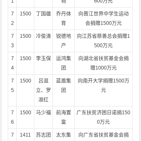
1
物
600万元
7
1500
丁国雄
乔丹体
向晋江世界中学生运动
2
育
会捐赠1500万元
7
1500
冷俊清
锐德地
向江苏省慈善总会捐赠1
3
产
500万元
7
1500
李玉保
运鸿集
向湖北省扶贫基金会捐
4
团
赠1000万元
7
1500
吕滋
蓝盾集
向南开大学捐赠1500万
5
立、罗
团
元
淑红
7
1500
马少福
前海置
广东扶贫济困日诺捐150
6
富
0万元
7
1411
苏志团
太东集
向广东省扶贫基金会捐