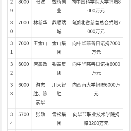
2
8000
张波
魏桥创
向中国科学院大学捐赠8
9
业
000万元
3
7000
林新华
鼎顺瑞
向湖北省慈善总会捐赠7
0
城
000万元
3
7000
王金山
金山集
向中华慈善日诺捐7000
1
团
万元
3
6000
唐鑫政
银鑫集
向中华慈善日诺捐6000
2
团
万元
3
6000
游志
川大智
向西南大学捐赠6000万
3
胜、陈
胜
元
素华
3
5700
张劲
雪松集
向毕节职业技术学院捐
4
团
赠3200万元