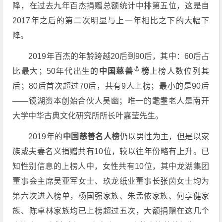
降，在过去九年百杰捐赠总额统计中排第五位，这是自
2017年之后的第二次明显与上一年相比之下的大幅下
降。
2019年百杰的年龄跨越20后到90后，其中：60后占
比最大；50年代出生的
中国慈善
榜
上榜人数位列其
后；80后首次超过70后，共有9人上榜；最小的是90后
——镜湖资本创始合伙人吴幽；唯一的耄耋老人是南开
大学中华古典文化研究所所长叶嘉莹先生。
2019年的
中国慈善名人榜
仍以男性为主，但是以家
族或夫妻名义捐赠共有10位，较以往年份略有上升。已
知性别信息的上榜人中，女性共有10位，其中龙湖集团
董事会主席吴亚军女士、玖龙纸业董事长张茵女士均为
第六次进入榜单，杨国强家族、朱孟依家族、何享健家
族、陈卓林家族均已上榜超过五次，大额捐赠在这几个