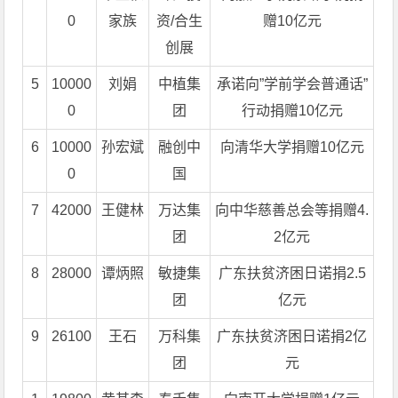
0
家族
资/合生
赠10亿元
创展
5
10000
刘娟
中植集
承诺向”学前学会普通话”
0
团
行动捐赠10亿元
6
10000
孙宏斌
融创中
向清华大学捐赠10亿元
0
国
7
42000
王健林
万达集
向中华慈善总会等捐赠4.
团
2亿元
8
28000
谭炳照
敏捷集
广东扶贫济困日诺捐2.5
团
亿元
9
26100
王石
万科集
广东扶贫济困日诺捐2亿
团
元