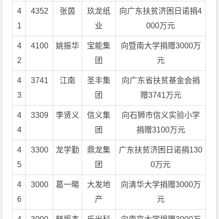
4
4352
张茵
玖龙纸
向广东扶贫济困日诺捐4
1
业
000万元
4
4100
姚振华
宝能集
向暨南大学捐赠3000万
2
团
元
4
3741
江南
圣丰集
向广东省扶贫基金会捐
3
团
赠3741万元
4
3309
李贤义
信义集
向石狮市信义实验小学
4
团
捐赠3100万元
4
3300
龙学勤
鼎龙集
广东扶贫济困日诺捐130
5
团
0万元
4
3000
葛一暘
大发地
向清华大学捐赠3000万
6
产
元