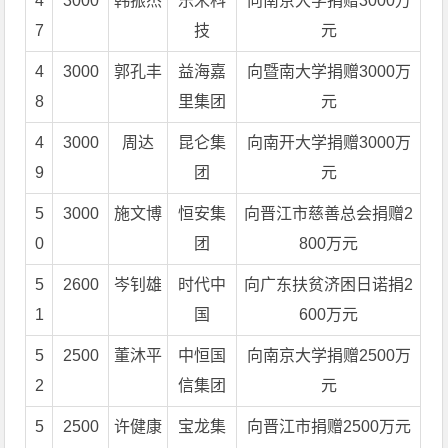
4
3000
韩振杰
乐米科
向南京大学捐赠3000万
7
技
元
4
3000
郭孔丰
益海嘉
向暨南大学捐赠3000万
8
里集团
元
4
3000
周达
昆仑集
向南开大学捐赠3000万
9
团
元
5
3000
施文博
恒安集
向晋江市慈善总会捐赠2
0
团
800万元
5
2600
岑钊雄
时代中
向广东扶贫济困日诺捐2
1
国
600万元
5
2500
董沐平
中恒国
向南京大学捐赠2500万
2
信集团
元
5
2500
许健康
宝龙集
向晋江市捐赠2500万元