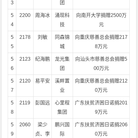
3
团
5
2200
周海冰
涌现科
向南开大学捐赠2500万
4
技
元
5
2178
刘敏
同森锦
向重庆慈善总会捐赠217
5
城
8万元
5
2123
纪海鹏
龙光集
向汕头市慈善总会捐赠5
6
团
00万元
5
2120
易平安
溪畔置
向重庆慈善总会捐赠212
7
业
0万元
5
2119
彭国远
心里程
广东扶贫济困日诺捐201
8
集团
9万元
5
2060
梁少
鹏兴国
广东扶贫济困日诺捐206
9
贞、李
际
0万元