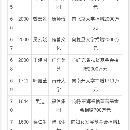
5
团
元
6
2000
魏宏名
康师傅
向北京大学捐赠2000万
6
元
6
2000
吴云晓
雍善文
向复旦大学捐赠2000万
7
化
元
6
2000
王建国
广东美
向广东省扶贫基金会捐
8
芝
赠2000万元
6
1711
叶嘉莹
南开大
向南开大学捐赠1711万
9
学
元
7
1644
吴迪
福信集
向陈章辉福信慈善基金
0
团
会捐赠700万元
7
1600
蒋仁生
智飞生
向妇女发展基金会捐赠1