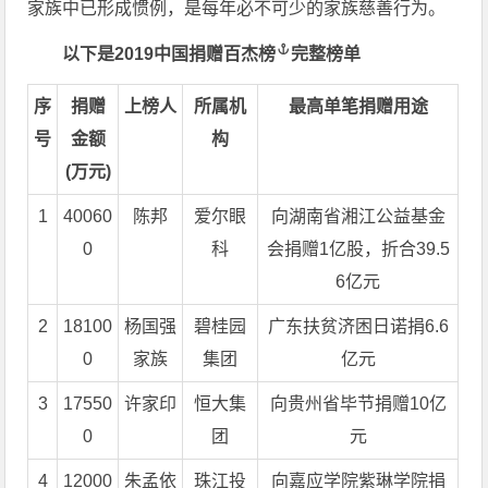
家族中已形成惯例，是每年必不可少的家族慈善行为。
以下是
2019中国捐赠百杰榜
完整榜单
序
捐赠
上榜人
所属机
最高单笔捐赠用途
号
金额
构
(万元)
1
40060
陈邦
爱尔眼
向湖南省湘江公益基金
0
科
会捐赠1亿股，折合39.5
6亿元
2
18100
杨国强
碧桂园
广东扶贫济困日诺捐6.6
0
家族
集团
亿元
3
17550
许家印
恒大集
向贵州省毕节捐赠10亿
0
团
元
4
12000
朱孟依
珠江投
向嘉应学院紫琳学院捐