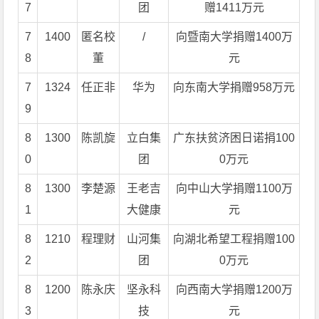
7
团
赠1411万元
7
1400
匿名校
/
向暨南大学捐赠1400万
8
董
元
7
1324
任正非
华为
向东南大学捐赠958万元
9
8
1300
陈凯旋
立白集
广东扶贫济困日诺捐100
0
团
0万元
8
1300
李楚源
王老吉
向中山大学捐赠1100万
1
大健康
元
8
1210
程理财
山河集
向湖北希望工程捐赠100
2
团
0万元
8
1200
陈永庆
坚永科
向西南大学捐赠1200万
3
技
元