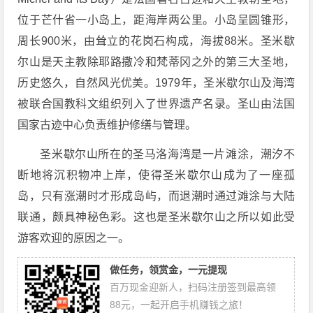
位于芒什省一小岛上，距海岸两公里。小岛呈圆锥形，
周长900米，由耸立的花岗石构成，海拔88米。圣米歇
尔山是天主教除耶路撒冷和梵蒂冈之外的第三大圣地，
历史悠久，自然风光优美。1979年，圣米歇尔山及海湾
被联合国教科文组织列入了世界遗产名录。圣山由法国
国家古迹中心负责维护修缮与管理。
圣米歇尔山所在的圣马洛海湾是一片滩涂，潮汐不
断地将沉积物冲上岸，使得圣米歇尔山成为了一座孤
岛，只有涨潮时才形成岛屿，而退潮时通过滩涂与大陆
联通，颇具神秘色彩。这也是圣米歇尔山之所以如此受
游客欢迎的原因之一。
做任务，领赏金，一元提现
百万现金迎新人，扫码注册签到最高领
88元，一起开启手机赚钱之旅！