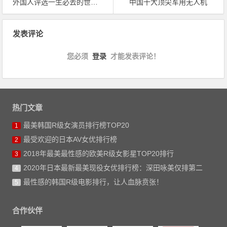
外国人评选一生必去的世界十大历史地标型景点
中国十大顶尖军用无人机
文章导航
发表评论
您必须
登录
才能发表评论！
热门文章
最美韩国R级女演员排行榜TOP20
1
最受欢迎的日本AV女优排行榜
2
2018年最美最性感的欧美R级女影星TOP20排行
3
2020年日本最新最美现役女优排行榜：深田咏美仅排第二
4
最性感的韩国R级电影排行，让人血脉贲张！
5
合作伙伴