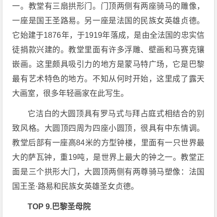
一。教堂有三扇拱形门。门顶两侧有两座骑马的雕像，
一座是国王圣路易。另一座是法国的民族女英雄贞德。
它始建于1876年，于1919年落成，是由全法国的忠实信
徒捐款兴建的。教堂里面有许多浮雕、壁画和马赛克镶
嵌画。这里颇具吸引力的地方是蒙马特广场，它是巴黎
最有艺术特色的地方。不知从何时开始，这里成了露天
大画室，很多年轻画家在此写生。
它洁白的大圆顶具有罗马式与拜占庭式相结合的别
致风格。大圆顶四周为四座小圆顶，很具有中东情调。
教堂后部有一座高84米的方型钟楼，里面有一只世界最
大的萨瓦钟，重19吨，是世界上最大的钟之一。教堂正
面是三个拱形大门，大圆顶两侧有两尊骑马塑像：法国
国王圣·路易和民族女英雄圣女贞德。
TOP 9.巴黎圣母院