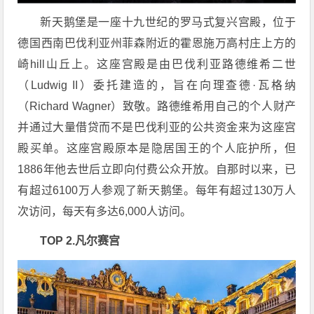
新天鹅堡是一座十九世纪的罗马式复兴宫殿，位于
德国西南巴伐利亚州菲森附近的霍恩施万高村庄上方的
崎hill山丘上。这座宫殿是由巴伐利亚路德维希二世
（Ludwig II）委托建造的，旨在向理查德·瓦格纳
（Richard Wagner）致敬。路德维希用自己的个人财产
并通过大量借贷而不是巴伐利亚的公共资金来为这座宫
殿买单。这座宫殿原本是隐居国王的个人庇护所，但
1886年他去世后立即向付费公众开放。自那时以来，已
有超过6100万人参观了新天鹅堡。每年有超过130万人
次访问，每天有多达6,000人访问。
TOP 2.凡尔赛宫