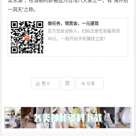
淡水湖”，在清朝时即被选为台湾八大景之一，有“海外别
一洞天”之称。
做任务，领赏金，一元提现
百万现金迎新人，扫码注册签到最高领
88元，一起开启手机赚钱之旅！
赏
赞
0
分享