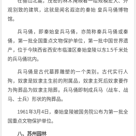
在骊山北麓，茂密的林木掩映着一组规模宏大、外
观别致的建筑，这就是闻名遐迩的秦始 皇兵马俑博物
馆。
兵马俑，即秦始皇兵马俑，亦简称秦兵马俑或秦
俑，第一批全国重点文物保护单位，第一批中国世界遗
产，位于今陕西省西安市临潼区秦始皇陵以东1.5千米处
的兵马俑坑内。
兵马俑是古代墓葬雕塑的一个类别。古代实行人
殉，奴隶是奴隶主生前的附属品，奴隶主死后奴隶要作
为殉葬品为奴隶主陪葬。兵马俑即制成兵马（战车、战
马、士兵）形状的殉葬品。
1961年3月4日，秦始皇陵被国务院公布为第一批全
国重点文物保护单位。
八、苏州园林