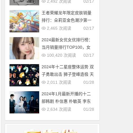
多，中国第几？
2,492 次阅读
02/17
王者荣耀龙年限定皮肤销量
排行：朵莉亚金色潮汐第一
2,465 次阅读
02/17
2024最新女优女优排行榜：
当月销量排行TOP100，女
优新人多多（2024年1月，
100,420 次阅读
02/17
持续更新）
2024年十二星座整体运势 双
子勇敢出击 狮子登峰造极 天
蝎适者生存 摩羯脱胎换骨
2,011 次阅读
01/28
2024年1月最新开播的十二
部韩剧 朴信惠 朴敏英 李东
旭新剧必追
2,634 次阅读
01/28